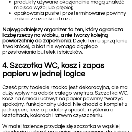
produkty używane okazjonalnie mogą znaleźć
miejsce wyżej lub głębiej;
opakowania puste i przeterminowane powinny
znikać z łazienki od razu.
Najwygodniejszy organizer to ten, który ogranicza
liczbę rzeczy na widoku, a nie tworzy kolejną
powierzchnię do zapełnienia.
Dzięki temu sprzątanie
trwa krócej, a blat nie wymaga ciągłego
przestawiania butelek i słoiczków.
4. Szczotka WC, kosz i zapas
papieru w jednej logice
Część przy toalecie rzadko jest dekoracyjna, ale ma
duży wpływ na odbiór całego wnętrza. Szczotka WC,
kosz na śmieci i uchwyt na papier powinny tworzyć
spokojny, funkcjonalny układ. Nie chodzi o komplet z
jednej serii, lecz o podobny sposób myślenia o
kształtach, kolorach i łatwym czyszczeniu.
W małej łazience przydaje się szczotka w wąskiej
obudowie i uchwyt na papier zamocowany do ściany.