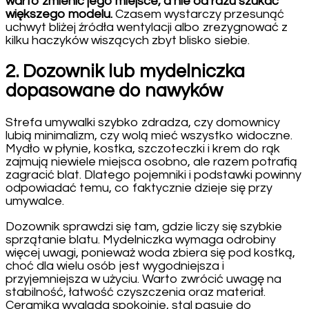
warto zmienić jego miejsce, a nie od razu szukać
większego modelu.
Czasem wystarczy przesunąć
uchwyt bliżej źródła wentylacji albo zrezygnować z
kilku haczyków wiszących zbyt blisko siebie.
2. Dozownik lub mydelniczka
dopasowane do nawyków
Strefa umywalki szybko zdradza, czy domownicy
lubią minimalizm, czy wolą mieć wszystko widoczne.
Mydło w płynie, kostka, szczoteczki i krem do rąk
zajmują niewiele miejsca osobno, ale razem potrafią
zagracić blat. Dlatego pojemniki i podstawki powinny
odpowiadać temu, co faktycznie dzieje się przy
umywalce.
Dozownik sprawdzi się tam, gdzie liczy się szybkie
sprzątanie blatu. Mydelniczka wymaga odrobiny
więcej uwagi, ponieważ woda zbiera się pod kostką,
choć dla wielu osób jest wygodniejsza i
przyjemniejsza w użyciu. Warto zwrócić uwagę na
stabilność, łatwość czyszczenia oraz materiał.
Ceramika wygląda spokojnie, stal pasuje do